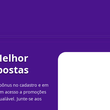
Melhor
postas
bônus no cadastro e em
em acesso a promoções
ualável. Junte-se aos