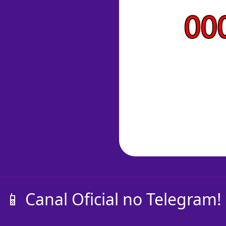
📱 Canal Oficial no Telegram!