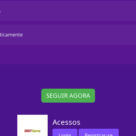
a
aticamente
SEGUIR AGORA
Acessos
Login
Registrar-se