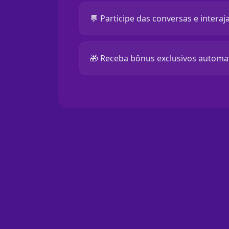
💬 Participe das conversas e interaj
🎁 Receba bônus exclusivos autom