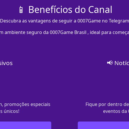
📱 Benefícios do Canal
Descubra as vantagens de seguir a 0007Game no Telegra
m ambiente seguro da 0007Game Brasil , ideal para começar 
sivos
📢 Notí
m, promoções especiais
Fique por dentro d
s únicos!
eventos da