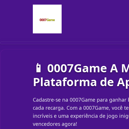
📱 0007Game A 
Plataforma de A
Cadastre-se na 0007Game para ganhar 
cada recarga. Com a 0007Game, você t
incríveis e uma experiência de jogo inig
vencedores agora!