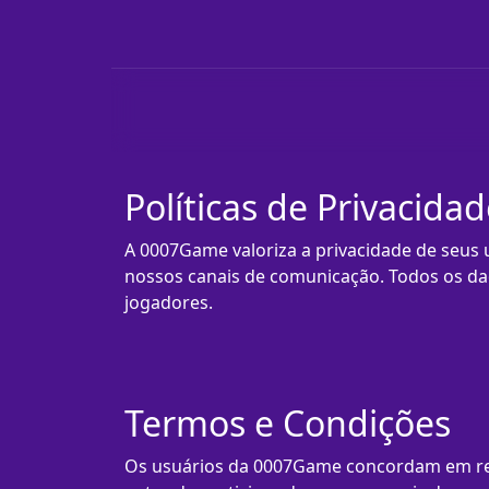
Políticas de Privacida
A 0007Game valoriza a privacidade de seus
nossos canais de comunicação. Todos os dad
jogadores.
Termos e Condições
Os usuários da 0007Game concordam em resp