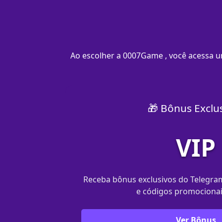
Ao escolher a 0007Game , você acessa u
🎁 Bônus Exclu
VIP
Receba bônus exclusivos do Telegra
e códigos promocionai
Ver Bônus