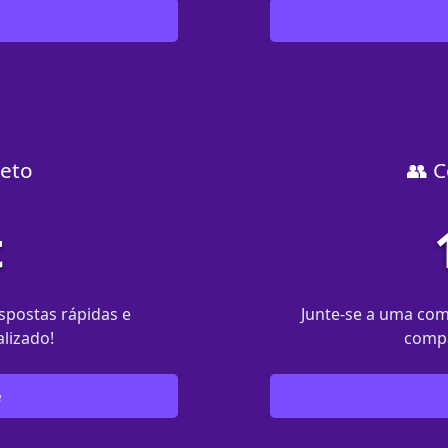
reto
👥 
t
espostas rápidas e
Junte-se a uma com
lizado!
compa
e