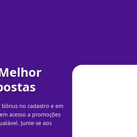
 Melhor
postas
 bônus no cadastro e em
tem acesso a promoções
ualável. Junte-se aos