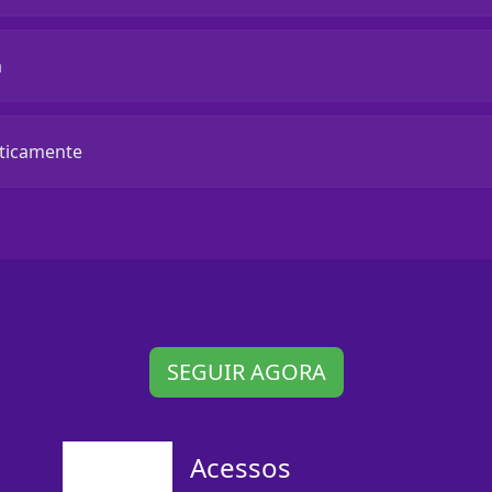
a
aticamente
SEGUIR AGORA
Acessos