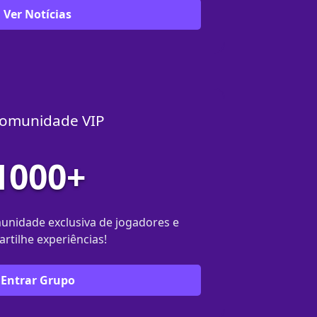
Ver Notícias
Comunidade VIP
1000+
unidade exclusiva de jogadores e
rtilhe experiências!
Entrar Grupo