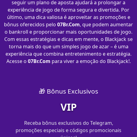
seguir um plano de aposta ajudará a prolongar a
experiência de jogo de forma segura e divertida. Por
último, uma dica valiosa é aproveitar as promoções e
bônus oferecidos pelo
07Br.Com
, que podem aumentar
o bankroll e proporcionar mais oportunidades de jogo.
Com essas estratégias e dicas em mente, o Blackjack se
torna mais do que um simples jogo de azar – é uma
experiência que combina entretenimento e estratégia.
Acesse o
07Br.Com
para viver a emoção do Blackjack!.
🎁 Bônus Exclusivos
VIP
Receba bônus exclusivos do Telegram,
promoções especiais e códigos promocionais