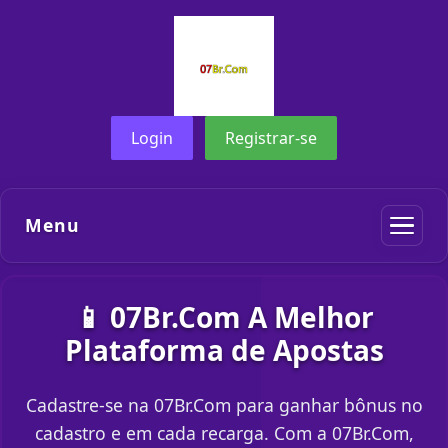
Login
Registrar-se
Menu
📱 07Br.Com A Melhor
Plataforma de Apostas
Cadastre-se na 07Br.Com para ganhar bônus no
cadastro e em cada recarga. Com a 07Br.Com,