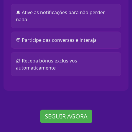
🔔 Ative as notificações para não perder
nada
💬 Participe das conversas e interaja
🎁 Receba bônus exclusivos
automaticamente
SEGUIR AGORA