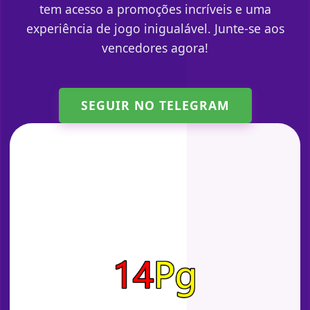
tem acesso a promoções incríveis e uma
experiência de jogo inigualável. Junte-se aos
vencedores agora!
SEGUIR NO TELEGRAM