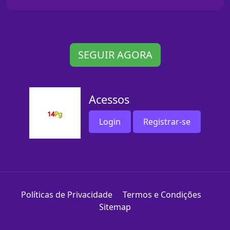
SEGUIR AGORA
Acessos
Login
Registrar-se
Políticas de Privacidade
Termos e Condições
Sitemap