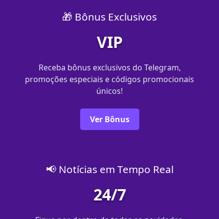
🎁 Bônus Exclusivos
VIP
Receba bônus exclusivos do Telegram,
promoções especiais e códigos promocionais
únicos!
Ver Bônus
📢 Notícias em Tempo Real
24/7