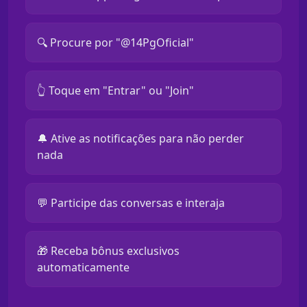
🔍 Procure por "@14PgOficial"
👆 Toque em "Entrar" ou "Join"
🔔 Ative as notificações para não perder
nada
💬 Participe das conversas e interaja
🎁 Receba bônus exclusivos
automaticamente