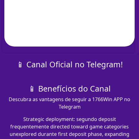
📱 Canal Oficial no Telegram!
📱 Benefícios do Canal
Descubra as vantagens de seguir a 1766Win APP no
Telegram
Strategic deployment: segundo deposit
frequentemente directed toward game categories
unexplored durante first deposit phase, expanding