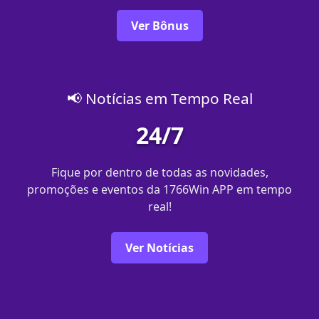
Ver Bônus
📢 Notícias em Tempo Real
24/7
Fique por dentro de todas as novidades,
promoções e eventos da 1766Win APP em tempo
real!
Ver Notícias