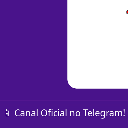
📱 Canal Oficial no Telegram!