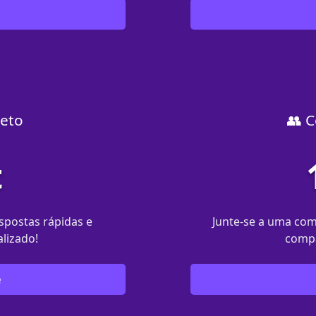
reto
👥 
t
espostas rápidas e
Junte-se a uma com
lizado!
compa
e