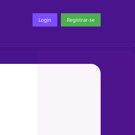
Login
Registrar-se