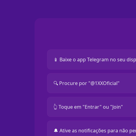
📱 Baixe o app Telegram no seu disp
🔍 Procure por "@1XXOficial"
👆 Toque em "Entrar" ou "Join"
🔔 Ative as notificações para não p