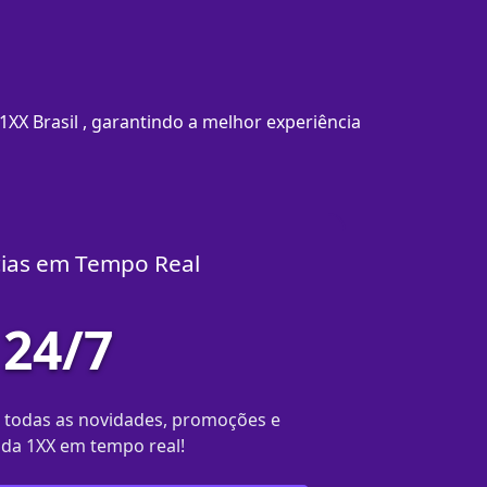
1XX Brasil , garantindo a melhor experiência
cias em Tempo Real
24/7
e todas as novidades, promoções e
 da 1XX em tempo real!