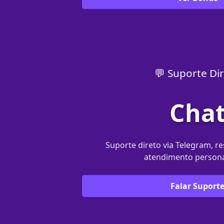
💬 Suporte Di
Cha
Suporte direto via Telegram, r
atendimento persona
Falar Suport