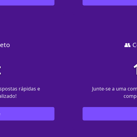
reto
👥 
t
espostas rápidas e
Junte-se a uma com
lizado!
compa
e