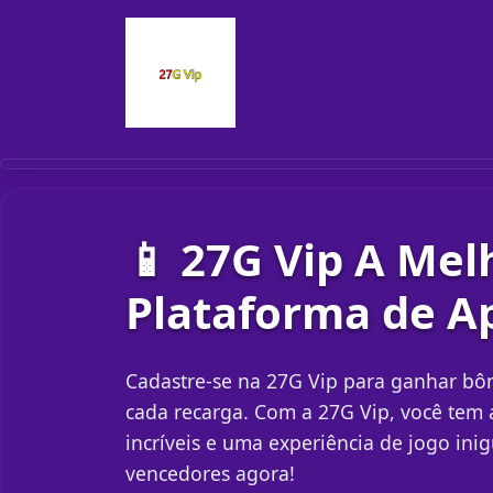
📱 27G Vip A Mel
Plataforma de A
Cadastre-se na 27G Vip para ganhar bô
cada recarga. Com a 27G Vip, você tem
incríveis e uma experiência de jogo inig
vencedores agora!