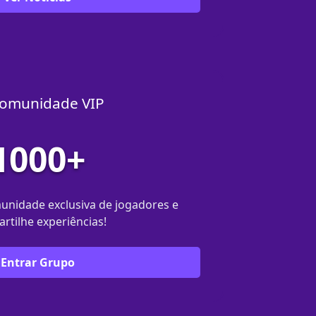
Comunidade VIP
1000+
unidade exclusiva de jogadores e
rtilhe experiências!
Entrar Grupo