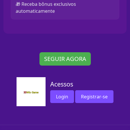
🎁 Receba bônus exclusivos
automaticamente
SEGUIR AGORA
Acessos
Login
Registrar-se