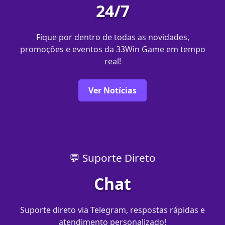
24/7
Fique por dentro de todas as novidades,
promoções e eventos da 33Win Game em tempo
real!
Ver Notícias
💬 Suporte Direto
Chat
Suporte direto via Telegram, respostas rápidas e
atendimento personalizado!