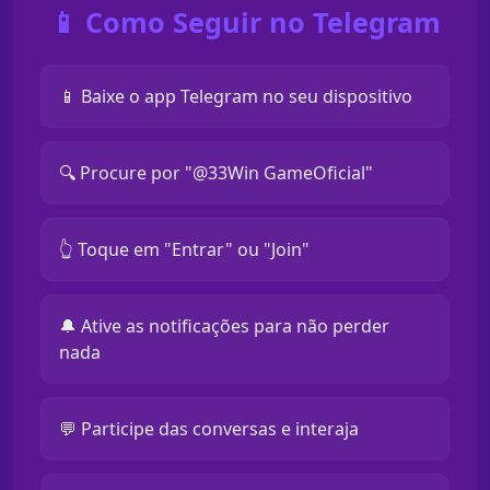
📱 Como Seguir no Telegram
📱 Baixe o app Telegram no seu dispositivo
🔍 Procure por "@33Win GameOficial"
👆 Toque em "Entrar" ou "Join"
🔔 Ative as notificações para não perder
nada
💬 Participe das conversas e interaja