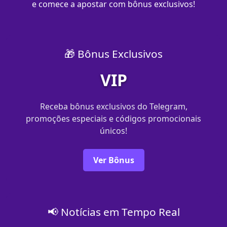
e comece a apostar com bônus exclusivos!
🎁 Bônus Exclusivos
VIP
Receba bônus exclusivos do Telegram,
promoções especiais e códigos promocionais
únicos!
Ver Bônus
📢 Notícias em Tempo Real