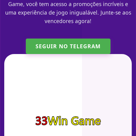
Game, você tem acesso a promoções incríveis e
uma experiência de jogo inigualável. Junte-se aos
vencedores agora!
SEGUIR NO TELEGRAM