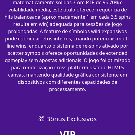
matematicamente sólidas. Com RTP de 96.70% e
volatilidade média, este título oferece frequência de
hits balanceada (aproximadamente 1 em cada 3.5 spins
resulta em win) adequada para sessões de jogo
prolongadas. A feature de símbolos wild expansivos
pode cobrir carretos inteiros, criando potenciais multi-
line wins, enquanto o sistema de re-spins ativado por
scatter symbols oferece oportunidades de extended
gameplay sem apostas adicionais. O jogo foi otimizado
para renderização cross-platform usando HTML5
canvas, mantendo qualidade gráfica consistente em
dispositivos com diferentes capacidades de
processamento.
🎁 Bônus Exclusivos
VIP