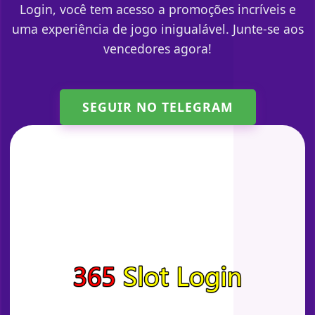
Login, você tem acesso a promoções incríveis e
uma experiência de jogo inigualável. Junte-se aos
vencedores agora!
SEGUIR NO TELEGRAM