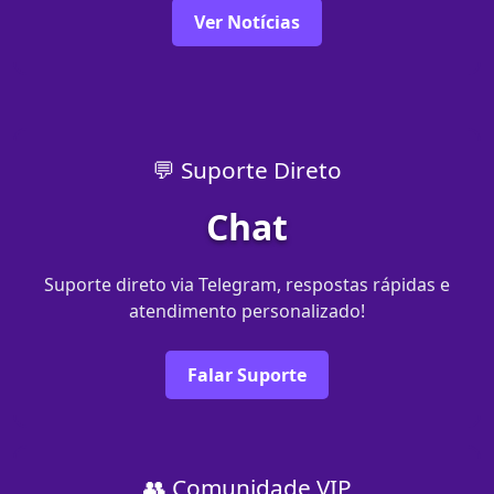
Ver Notícias
💬 Suporte Direto
Chat
Suporte direto via Telegram, respostas rápidas e
atendimento personalizado!
Falar Suporte
👥 Comunidade VIP