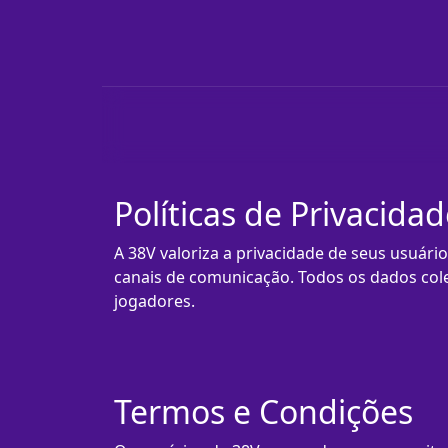
Políticas de Privacida
A 38V valoriza a privacidade de seus usuár
canais de comunicação. Todos os dados cole
jogadores.
Termos e Condições