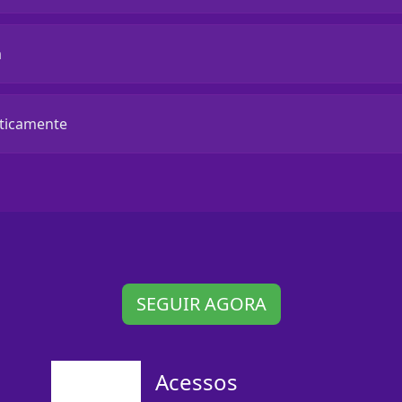
a
aticamente
SEGUIR AGORA
Acessos