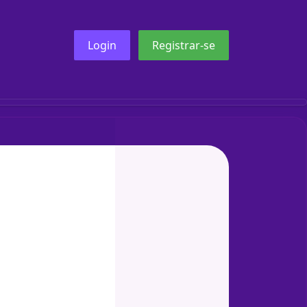
Login
Registrar-se