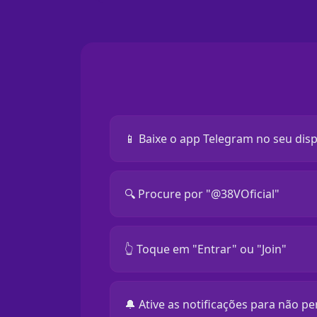
📱 Baixe o app Telegram no seu disp
🔍 Procure por "@38VOficial"
👆 Toque em "Entrar" ou "Join"
🔔 Ative as notificações para não p