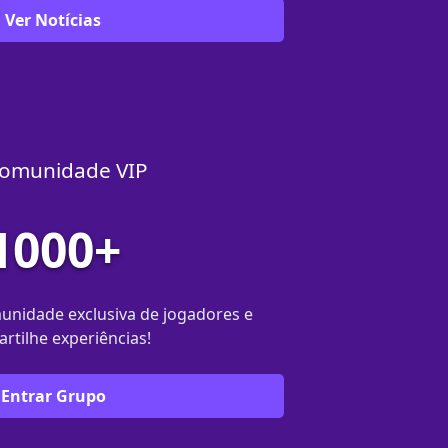
Ver Notícias
Comunidade VIP
1000+
unidade exclusiva de jogadores e
rtilhe experiências!
Entrar Grupo