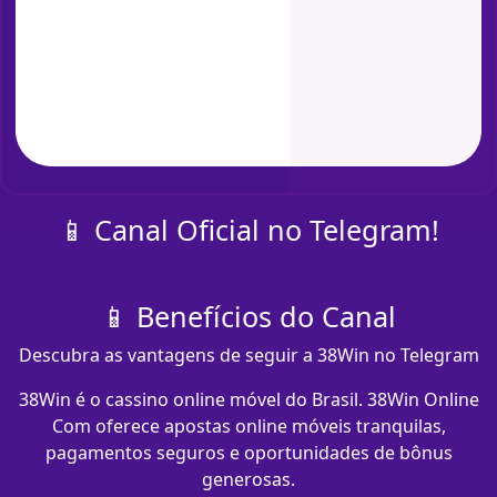
📱 Canal Oficial no Telegram!
📱 Benefícios do Canal
Descubra as vantagens de seguir a 38Win no Telegram
38Win é o cassino online móvel do Brasil. 38Win Online
Com oferece apostas online móveis tranquilas,
pagamentos seguros e oportunidades de bônus
generosas.