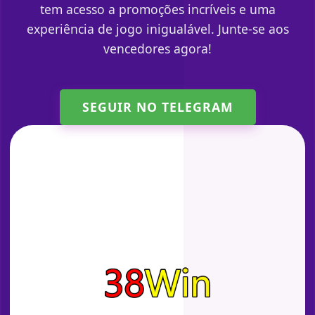
tem acesso a promoções incríveis e uma
experiência de jogo inigualável. Junte-se aos
vencedores agora!
SEGUIR NO TELEGRAM