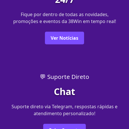
Fique por dentro de todas as novidades,
promoções e eventos da 38Win em tempo real!
Ver Notícias
💬 Suporte Direto
Chat
Suporte direto via Telegram, respostas rápidas e
atendimento personalizado!