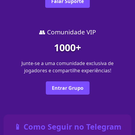
Falar Suporte
👥 Comunidade VIP
1000+
Junte-se a uma comunidade exclusiva de
jogadores e compartilhe experiências!
Entrar Grupo
📱 Como Seguir no Telegram