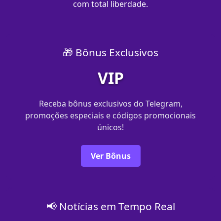
com total liberdade.
🎁 Bônus Exclusivos
VIP
Receba bônus exclusivos do Telegram,
promoções especiais e códigos promocionais
únicos!
Ver Bônus
📢 Notícias em Tempo Real