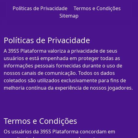
Políticas de Privacidade
Termos e Condições
Sitemap
Políticas de Privacidade
A 39SS Plataforma valoriza a privacidade de seus
usuários e está empenhada em proteger todas as
informações pessoais fornecidas durante o uso de
nossos canais de comunicação. Todos os dados
coletados são utilizados exclusivamente para fins de
melhoria contínua da experiência de nossos jogadores.
Termos e Condições
Os usuários da 39SS Plataforma concordam em