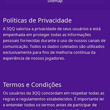
Sitemap
Políticas de Privacidade
A 3QQ valoriza a privacidade de seus usuários e está
empenhada em proteger todas as informações
pessoais fornecidas durante o uso de nossos canais de
comunicação. Todos os dados coletados são utilizados
exclusivamente para fins de melhoria contínua da
experiência de nossos jogadores.
Termos e Condições
Os usuários da 3QQ concordam em respeitar todas as
regras e regulamentos estabelecidos. É importante ler
e entender todos os termos antes de participar de