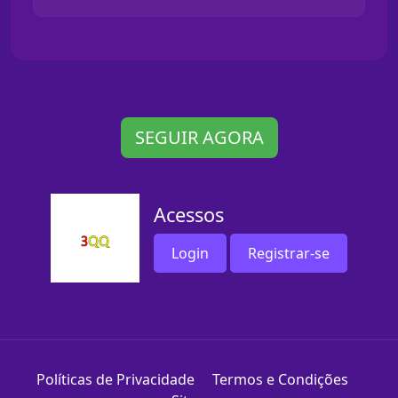
SEGUIR AGORA
Acessos
Login
Registrar-se
Políticas de Privacidade
Termos e Condições