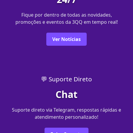
Fique por dentro de todas as novidades,
promoções e eventos da 3QQ em tempo real!
Ver Notícias
💬 Suporte Direto
Chat
Suporte direto via Telegram, respostas rápidas e
atendimento personalizado!