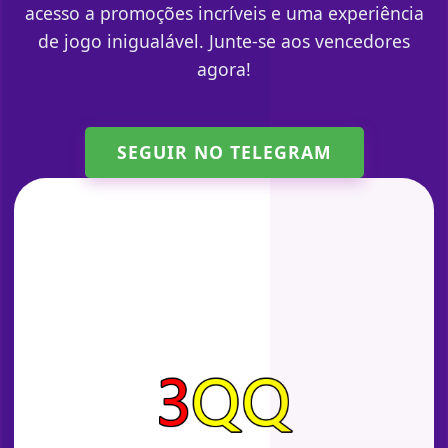
acesso a promoções incríveis e uma experiência
de jogo inigualável. Junte-se aos vencedores
agora!
SEGUIR NO TELEGRAM