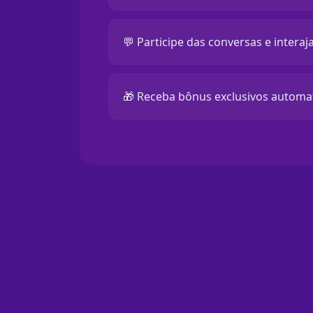
💬 Participe das conversas e interaj
🎁 Receba bônus exclusivos autom