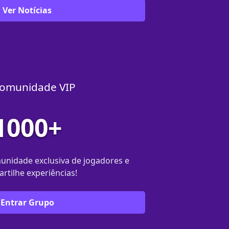
Ver Notícias
Comunidade VIP
1000+
unidade exclusiva de jogadores e
rtilhe experiências!
Entrar Grupo