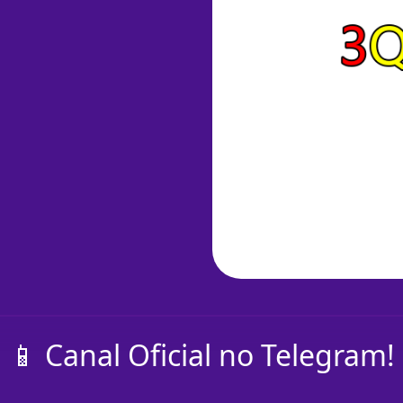
📱 Canal Oficial no Telegram!