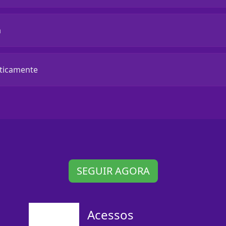
a
aticamente
SEGUIR AGORA
Acessos