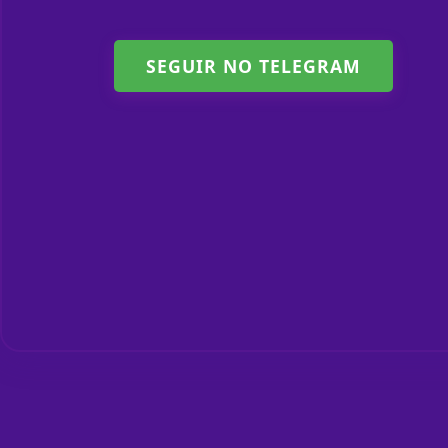
SEGUIR NO TELEGRAM