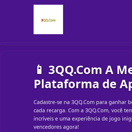
📱 3QQ.Com A M
Plataforma de A
Cadastre-se na 3QQ.Com para ganhar b
cada recarga. Com a 3QQ.Com, você te
incríveis e uma experiência de jogo inig
vencedores agora!