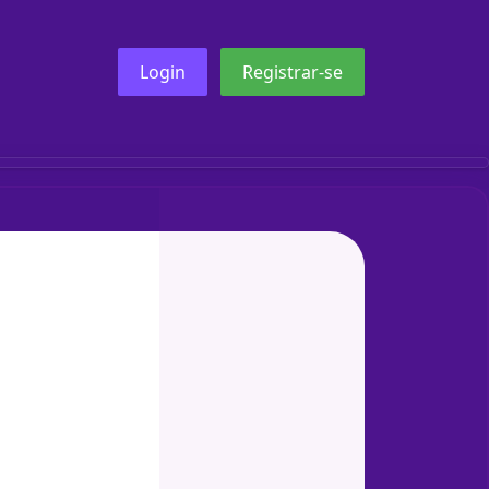
Login
Registrar-se