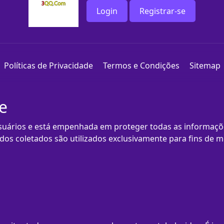
Login
Registrar-se
Políticas de Privacidade
Termos e Condições
Sitemap
de
usuários e está empenhada em proteger todas as informaçõ
os coletados são utilizados exclusivamente para fins de m