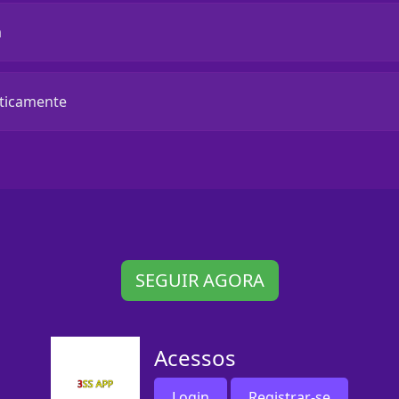
a
aticamente
SEGUIR AGORA
Acessos
Login
Registrar-se