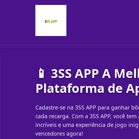
📱 3SS APP A Mel
Plataforma de A
Cadastre-se na 3SS APP para ganhar bô
cada recarga. Com a 3SS APP, você tem
incríveis e uma experiência de jogo inig
vencedores agora!