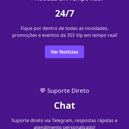
24/7
Fique por dentro de todas as novidades,
promoções e eventos da 3SS Vip em tempo real!
Ver Notícias
💬 Suporte Direto
Chat
Suporte direto via Telegram, respostas rápidas e
atendimento personalizado!