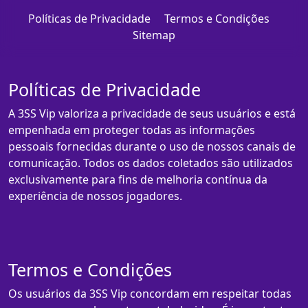
Políticas de Privacidade
Termos e Condições
Sitemap
Políticas de Privacidade
A 3SS Vip valoriza a privacidade de seus usuários e está
empenhada em proteger todas as informações
pessoais fornecidas durante o uso de nossos canais de
comunicação. Todos os dados coletados são utilizados
exclusivamente para fins de melhoria contínua da
experiência de nossos jogadores.
Termos e Condições
Os usuários da 3SS Vip concordam em respeitar todas