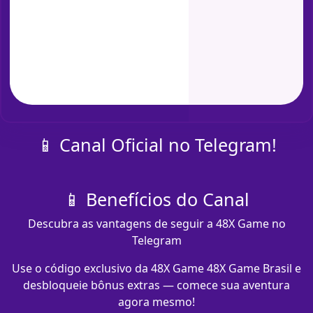
📱 Canal Oficial no Telegram!
📱 Benefícios do Canal
Descubra as vantagens de seguir a 48X Game no
Telegram
Use o código exclusivo da 48X Game 48X Game Brasil e
desbloqueie bônus extras — comece sua aventura
agora mesmo!