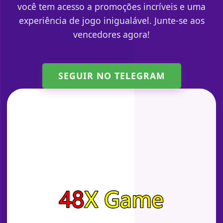
você tem acesso a promoções incríveis e uma
experiência de jogo inigualável. Junte-se aos
vencedores agora!
SEGUIR NO TELEGRAM