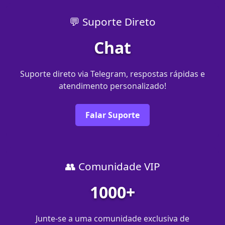
💬 Suporte Direto
Chat
Suporte direto via Telegram, respostas rápidas e
atendimento personalizado!
Falar Suporte
👥 Comunidade VIP
1000+
Junte-se a uma comunidade exclusiva de