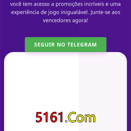
você tem acesso a promoções incríveis e uma
experiência de jogo inigualável. Junte-se aos
vencedores agora!
SEGUIR NO TELEGRAM