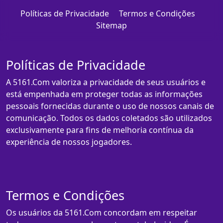
Políticas de Privacidade
Termos e Condições
Sitemap
Políticas de Privacidade
A 5161.Com valoriza a privacidade de seus usuários e
está empenhada em proteger todas as informações
pessoais fornecidas durante o uso de nossos canais de
comunicação. Todos os dados coletados são utilizados
exclusivamente para fins de melhoria contínua da
experiência de nossos jogadores.
Termos e Condições
Os usuários da 5161.Com concordam em respeitar