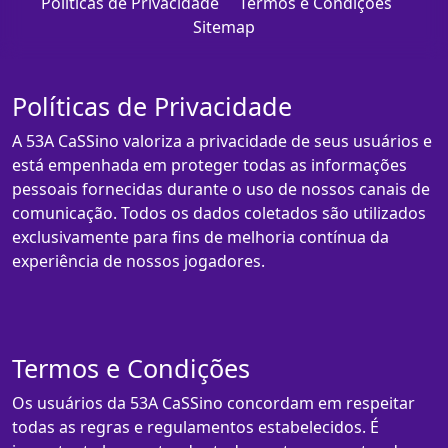
Políticas de Privacidade
Termos e Condições
Sitemap
Políticas de Privacidade
A 53A CaSSino valoriza a privacidade de seus usuários e
está empenhada em proteger todas as informações
pessoais fornecidas durante o uso de nossos canais de
comunicação. Todos os dados coletados são utilizados
exclusivamente para fins de melhoria contínua da
experiência de nossos jogadores.
Termos e Condições
Os usuários da 53A CaSSino concordam em respeitar
todas as regras e regulamentos estabelecidos. É