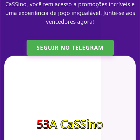
CaSSino, você tem acesso a promoções incríveis e
uma experiência de jogo inigualável. Junte-se aos
vencedores agora!
SEGUIR NO TELEGRAM