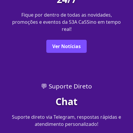
Fique por dentro de todas as novidades,
promoções e eventos da 53A CaSSino em tempo
real!
Ver Notícias
💬 Suporte Direto
Chat
Suporte direto via Telegram, respostas rápidas e
atendimento personalizado!