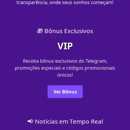
transparência, onde seus sonhos começam!
🎁 Bônus Exclusivos
VIP
Receba bônus exclusivos do Telegram,
promoções especiais e códigos promocionais
únicos!
Ver Bônus
📢 Notícias em Tempo Real