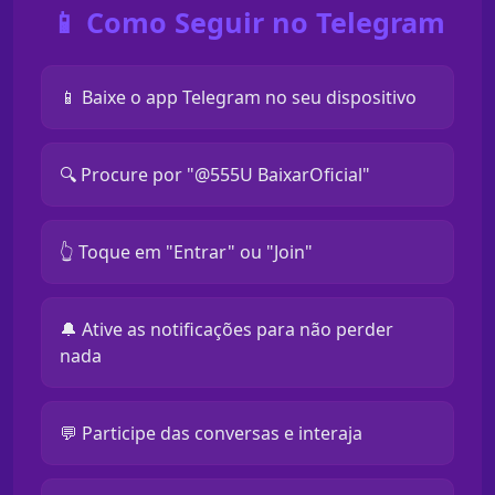
📱 Como Seguir no Telegram
📱 Baixe o app Telegram no seu dispositivo
🔍 Procure por "@555U BaixarOficial"
👆 Toque em "Entrar" ou "Join"
🔔 Ative as notificações para não perder
nada
💬 Participe das conversas e interaja