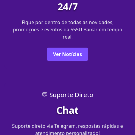
24/7
Fique por dentro de todas as novidades,
promoções e eventos da 555U Baixar em tempo
real!
Ver Notícias
💬 Suporte Direto
Chat
Suporte direto via Telegram, respostas rápidas e
atendimento personalizado!