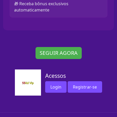
🎁 Receba bônus exclusivos
automaticamente
SEGUIR AGORA
Acessos
Login
Registrar-se