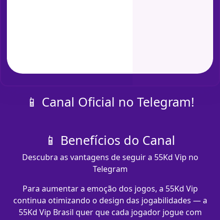
📱 Canal Oficial no Telegram!
📱 Benefícios do Canal
Descubra as vantagens de seguir a 55Kd Vip no
Telegram
Para aumentar a emoção dos jogos, a 55Kd Vip
continua otimizando o design das jogabilidades — a
55Kd Vip Brasil quer que cada jogador jogue com