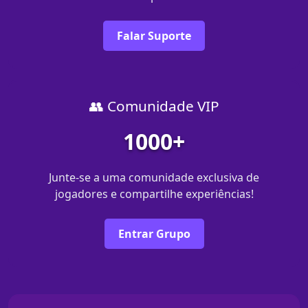
Falar Suporte
👥 Comunidade VIP
1000+
Junte-se a uma comunidade exclusiva de
jogadores e compartilhe experiências!
Entrar Grupo