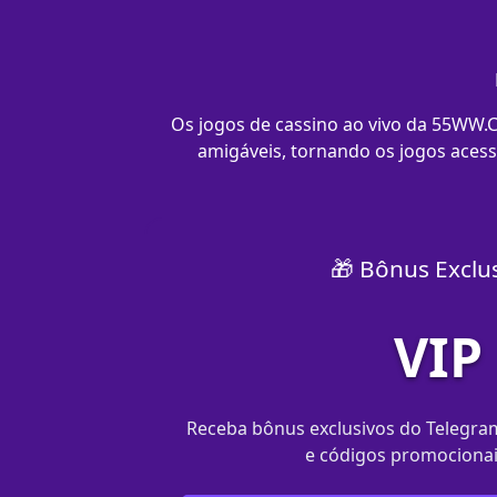
Os jogos de cassino ao vivo da 55WW.C
amigáveis, tornando os jogos aces
🎁 Bônus Exclu
VIP
Receba bônus exclusivos do Telegra
e códigos promocionai