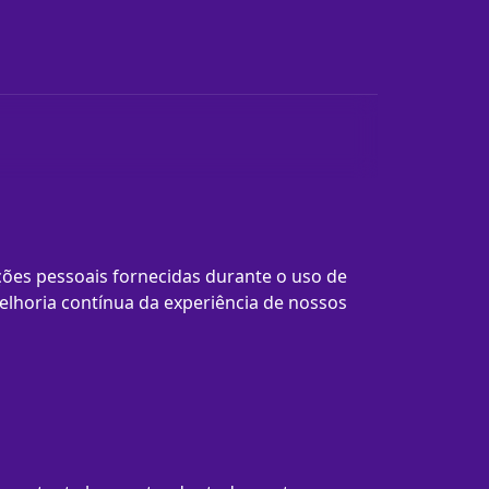
ões pessoais fornecidas durante o uso de
elhoria contínua da experiência de nossos