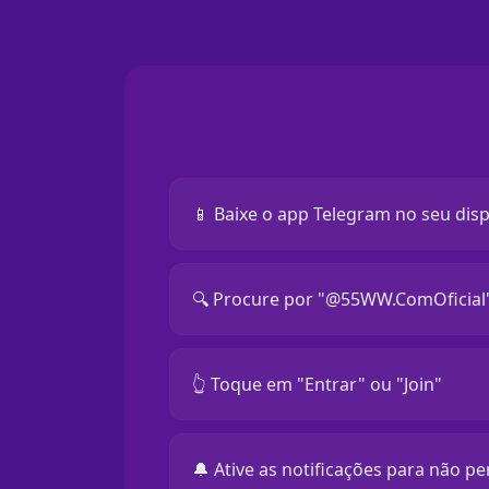
📱 Baixe o app Telegram no seu disp
🔍 Procure por "@55WW.ComOficial
👆 Toque em "Entrar" ou "Join"
🔔 Ative as notificações para não p