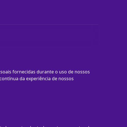
ssoais fornecidas durante o uso de nossos
 contínua da experiência de nossos