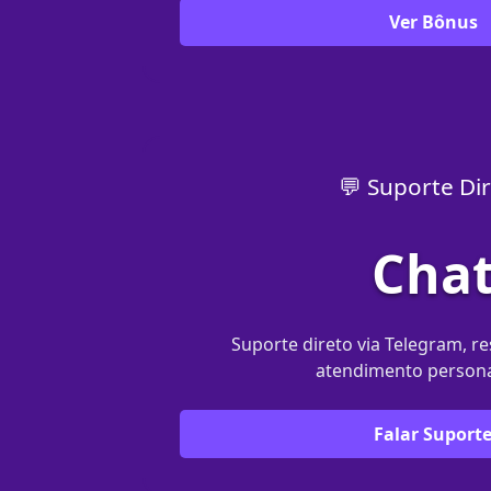
Ver Bônus
💬 Suporte Di
Cha
Suporte direto via Telegram, r
atendimento persona
Falar Suport