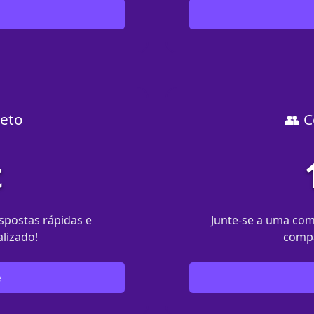
reto
👥 
t
espostas rápidas e
Junte-se a uma com
lizado!
compa
e