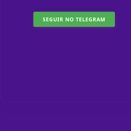
SEGUIR NO TELEGRAM