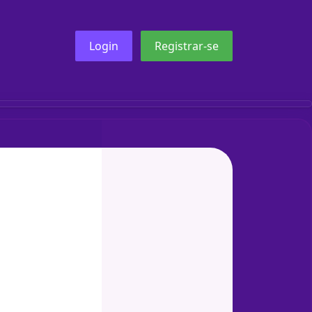
Login
Registrar-se