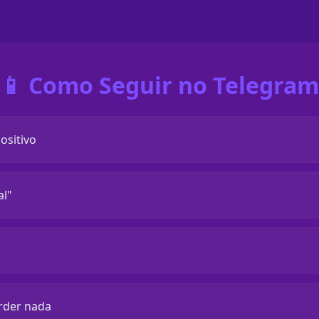
📱 Como Seguir no Telegram
ositivo
al"
erder nada