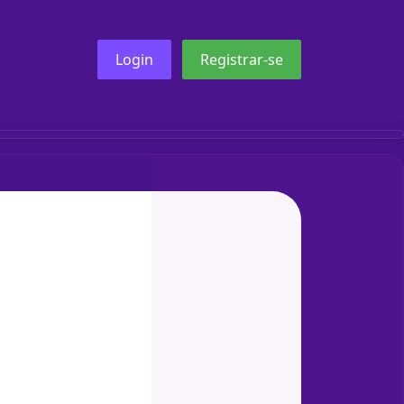
Login
Registrar-se