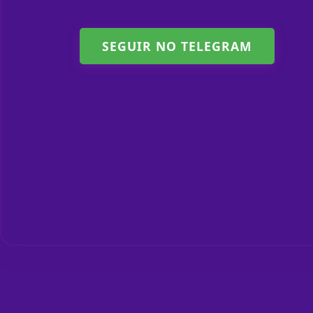
SEGUIR NO TELEGRAM