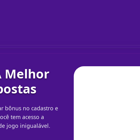
A Melhor
postas
r bônus no cadastro e
ocê tem acesso a
e jogo inigualável.