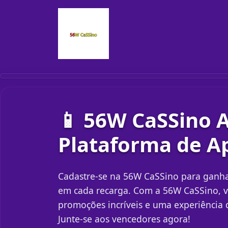
📱 56W CaSSino 
Plataforma de A
Cadastre-se na 56W CaSSino para ganha
em cada recarga. Com a 56W CaSSino, v
promoções incríveis e uma experiência d
Junte-se aos vencedores agora!