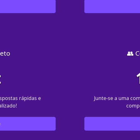
reto
👥 
t
espostas rápidas e
Junte-se a uma com
lizado!
compa
e