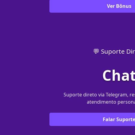
Ver Bônus
💬 Suporte Di
Cha
Suporte direto via Telegram, r
atendimento persona
Falar Suport