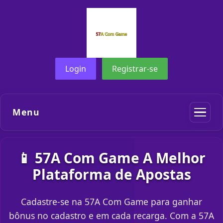
Login
Registrar-se
Menu
📱 57A Com Game A Melhor
Plataforma de Apostas
Cadastre-se na 57A Com Game para ganhar
bônus no cadastro e em cada recarga. Com a 57A