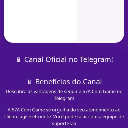
📱 Canal Oficial no Telegram!
📱 Benefícios do Canal
Descubra as vantagens de seguir a 57A Com Game no
Telegram
A 57A Com Game se orgulha do seu atendimento ao
cliente ágil e eficiente. Você pode falar com a equipe de
suporte via