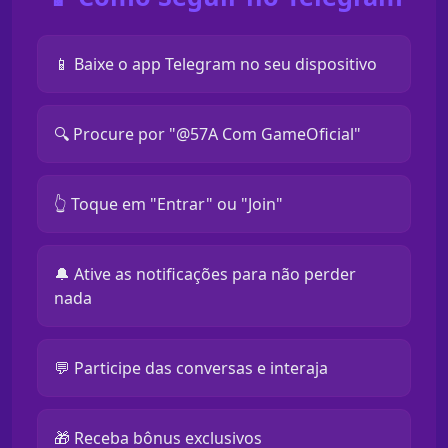
📱 Baixe o app Telegram no seu dispositivo
🔍 Procure por "@57A Com GameOficial"
👆 Toque em "Entrar" ou "Join"
🔔 Ative as notificações para não perder
nada
💬 Participe das conversas e interaja
🎁 Receba bônus exclusivos