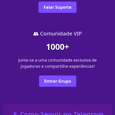
Falar Suporte
👥 Comunidade VIP
1000+
Junte-se a uma comunidade exclusiva de
jogadores e compartilhe experiências!
Entrar Grupo
📱 Como Seguir no Telegram