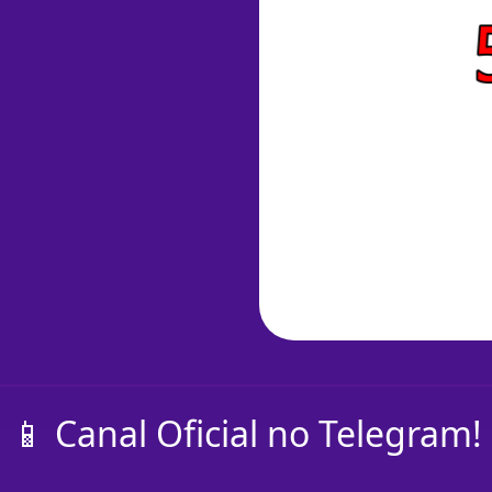
📱 Canal Oficial no Telegram!