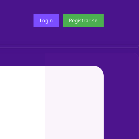
Login
Registrar-se