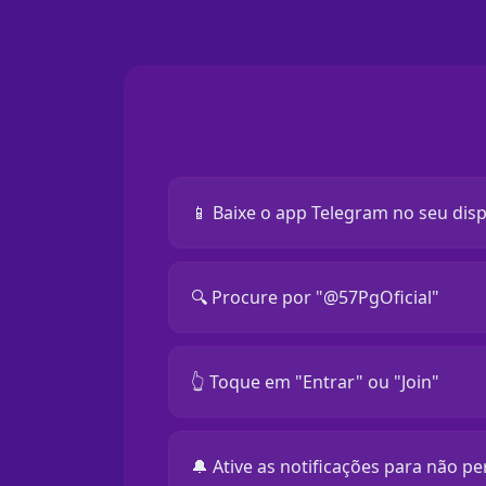
📱 Baixe o app Telegram no seu disp
🔍 Procure por "@57PgOficial"
👆 Toque em "Entrar" ou "Join"
🔔 Ative as notificações para não p