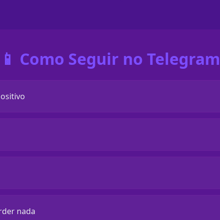
📱 Como Seguir no Telegram
ositivo
erder nada