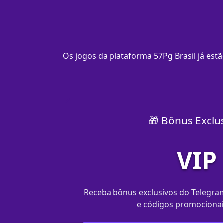
Os jogos da plataforma 57Pg Brasil já est
🎁 Bônus Exclu
VIP
Receba bônus exclusivos do Telegra
e códigos promocionai