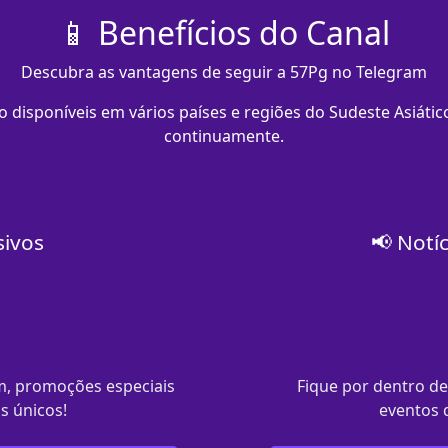
📱 Benefícios do Canal
Descubra as vantagens de seguir a 57Pg no Telegram
ão disponíveis em vários países e regiões do Sudeste Asi
continuamente.
sivos
📢 Notí
m, promoções especiais
Fique por dentro d
s únicos!
eventos 