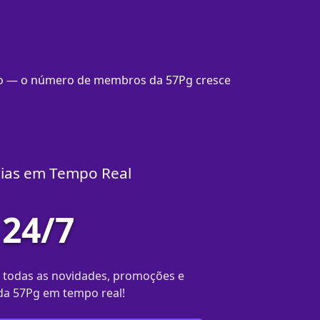
ático — o número de membros da 57Pg cresce
cias em Tempo Real
24/7
e todas as novidades, promoções e
da 57Pg em tempo real!