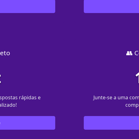
reto
👥 
t
espostas rápidas e
Junte-se a uma com
lizado!
compa
e