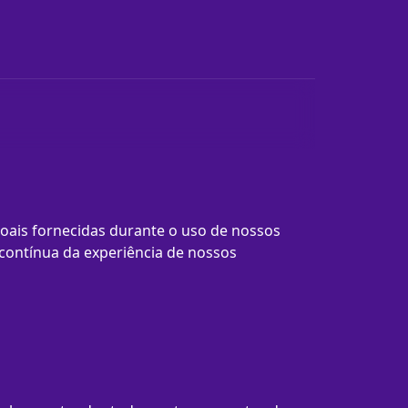
soais fornecidas durante o uso de nossos
 contínua da experiência de nossos