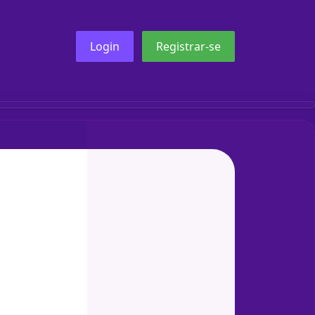
Login
Registrar-se