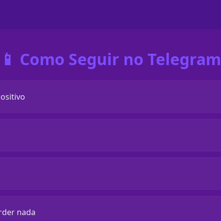
📱 Como Seguir no Telegram
ositivo
erder nada