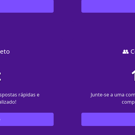
reto
👥 
t
espostas rápidas e
Junte-se a uma com
lizado!
compa
e