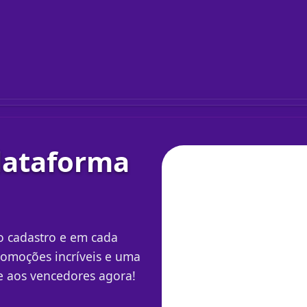
Plataforma
o cadastro e em cada
romoções incríveis e uma
se aos vencedores agora!