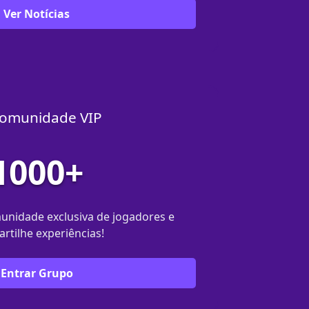
Ver Notícias
Comunidade VIP
1000+
unidade exclusiva de jogadores e
rtilhe experiências!
Entrar Grupo