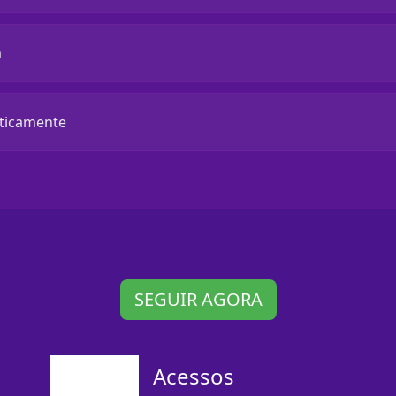
a
aticamente
SEGUIR AGORA
Acessos