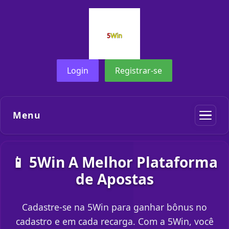
Login
Registrar-se
Menu
📱 5Win A Melhor Plataforma
de Apostas
Cadastre-se na 5Win para ganhar bônus no
cadastro e em cada recarga. Com a 5Win, você