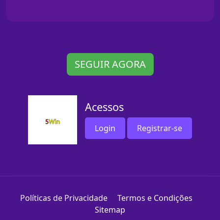
SEGUIR AGORA
Acessos
Login
Registrar-se
Políticas de Privacidade
Termos e Condições
Sitemap