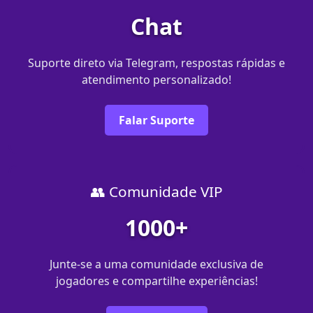
Chat
Suporte direto via Telegram, respostas rápidas e
atendimento personalizado!
Falar Suporte
👥 Comunidade VIP
1000+
Junte-se a uma comunidade exclusiva de
jogadores e compartilhe experiências!