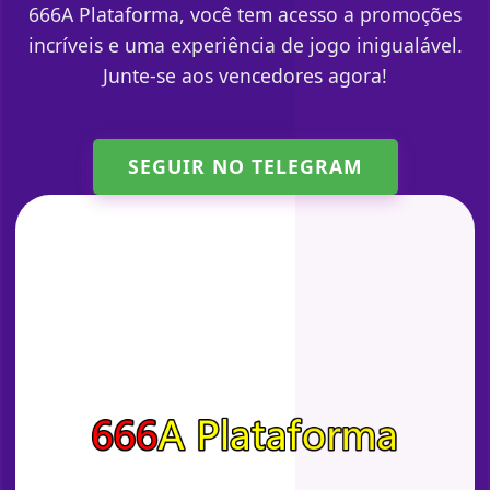
666A Plataforma, você tem acesso a promoções
incríveis e uma experiência de jogo inigualável.
Junte-se aos vencedores agora!
SEGUIR NO TELEGRAM