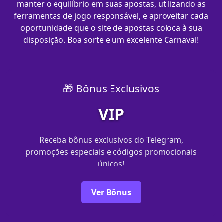
manter o equilíbrio em suas apostas, utilizando as
ferramentas de jogo responsável, e aproveitar cada
oportunidade que o site de apostas coloca à sua
disposição. Boa sorte e um excelente Carnaval!
🎁 Bônus Exclusivos
VIP
Receba bônus exclusivos do Telegram,
promoções especiais e códigos promocionais
únicos!
Ver Bônus