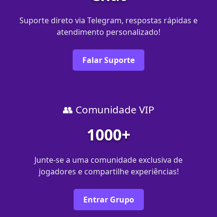
Suporte direto via Telegram, respostas rápidas e
atendimento personalizado!
Falar Suporte
👥 Comunidade VIP
1000+
Junte-se a uma comunidade exclusiva de
jogadores e compartilhe experiências!
Entrar Grupo