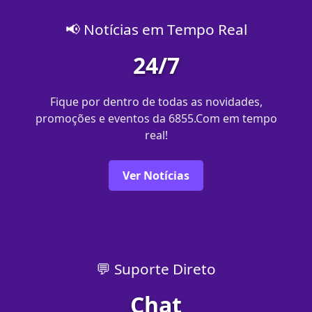
📢 Notícias em Tempo Real
24/7
Fique por dentro de todas as novidades,
promoções e eventos da 6855.Com em tempo
real!
Ver Notícias
💬 Suporte Direto
Chat