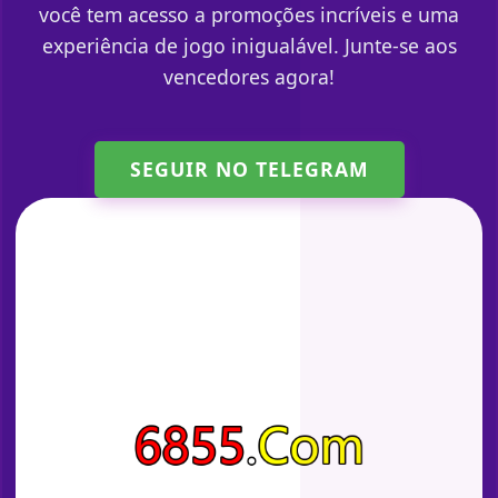
você tem acesso a promoções incríveis e uma
experiência de jogo inigualável. Junte-se aos
vencedores agora!
SEGUIR NO TELEGRAM