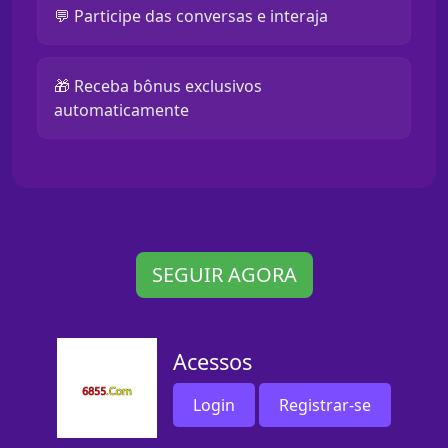
💬 Participe das conversas e interaja
🎁 Receba bônus exclusivos
automaticamente
SEGUIR AGORA
Acessos
Login
Registrar-se