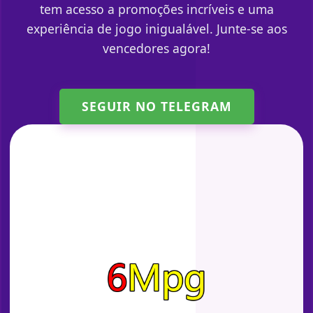
tem acesso a promoções incríveis e uma
experiência de jogo inigualável. Junte-se aos
vencedores agora!
SEGUIR NO TELEGRAM