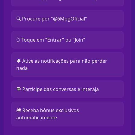
🔍 Procure por "@6MpgOficial"
👆 Toque em "Entrar" ou "Join"
🔔 Ative as notificações para não perder
nada
💬 Participe das conversas e interaja
🎁 Receba bônus exclusivos
automaticamente