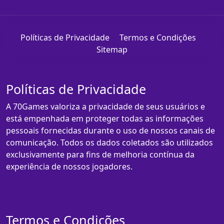
Políticas de Privacidade
Termos e Condições
Sitemap
Políticas de Privacidade
A 70Games valoriza a privacidade de seus usuários e
está empenhada em proteger todas as informações
pessoais fornecidas durante o uso de nossos canais de
comunicação. Todos os dados coletados são utilizados
exclusivamente para fins de melhoria contínua da
experiência de nossos jogadores.
Termos e Condições