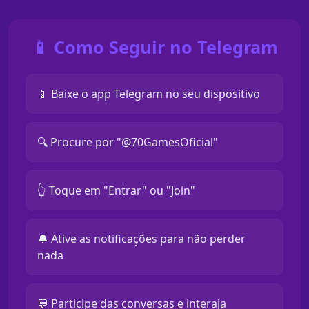
📱 Como Seguir no Telegram
📱 Baixe o app Telegram no seu dispositivo
🔍 Procure por "@70GamesOficial"
👆 Toque em "Entrar" ou "Join"
🔔 Ative as notificações para não perder
nada
💬 Participe das conversas e interaja