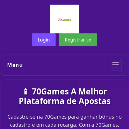
Login
Registrar-se
Menu
📱 70Games A Melhor
Plataforma de Apostas
Cadastre-se na 70Games para ganhar bônus no
cadastro e em cada recarga. Com a 70Games,