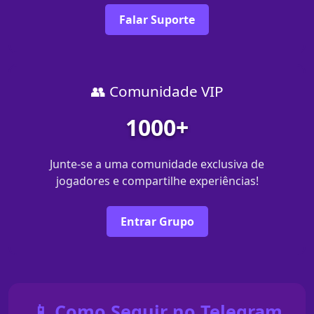
Falar Suporte
👥 Comunidade VIP
1000+
Junte-se a uma comunidade exclusiva de
jogadores e compartilhe experiências!
Entrar Grupo
📱 Como Seguir no Telegram