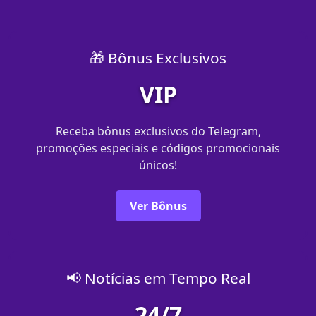
🎁 Bônus Exclusivos
VIP
Receba bônus exclusivos do Telegram,
promoções especiais e códigos promocionais
únicos!
Ver Bônus
📢 Notícias em Tempo Real
24/7