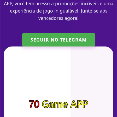
APP, você tem acesso a promoções incríveis e uma
experiência de jogo inigualável. Junte-se aos
vencedores agora!
SEGUIR NO TELEGRAM