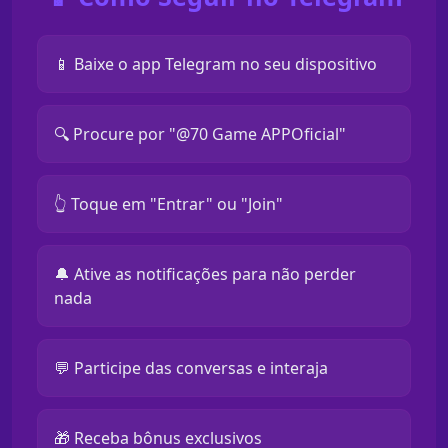
📱 Baixe o app Telegram no seu dispositivo
🔍 Procure por "@70 Game APPOficial"
👆 Toque em "Entrar" ou "Join"
🔔 Ative as notificações para não perder
nada
💬 Participe das conversas e interaja
🎁 Receba bônus exclusivos