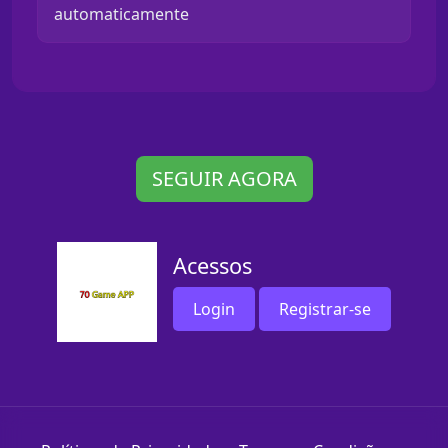
automaticamente
SEGUIR AGORA
Acessos
Login
Registrar-se