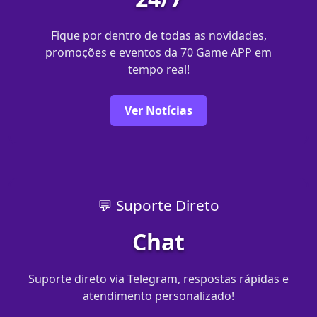
Fique por dentro de todas as novidades,
promoções e eventos da 70 Game APP em
tempo real!
Ver Notícias
💬 Suporte Direto
Chat
Suporte direto via Telegram, respostas rápidas e
atendimento personalizado!