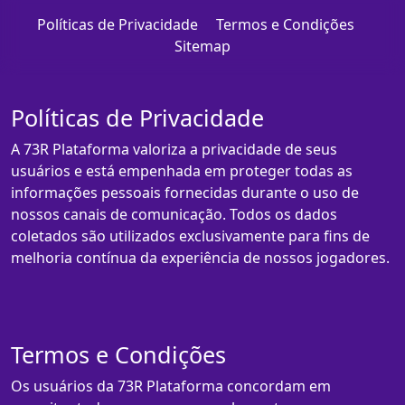
Políticas de Privacidade
Termos e Condições
Sitemap
Políticas de Privacidade
A 73R Plataforma valoriza a privacidade de seus
usuários e está empenhada em proteger todas as
informações pessoais fornecidas durante o uso de
nossos canais de comunicação. Todos os dados
coletados são utilizados exclusivamente para fins de
melhoria contínua da experiência de nossos jogadores.
Termos e Condições
Os usuários da 73R Plataforma concordam em