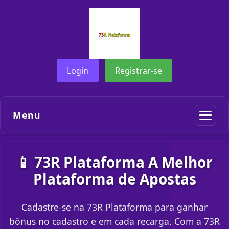
Login
Registrar-se
Menu
📱 73R Plataforma A Melhor
Plataforma de Apostas
Cadastre-se na 73R Plataforma para ganhar
bônus no cadastro e em cada recarga. Com a 73R