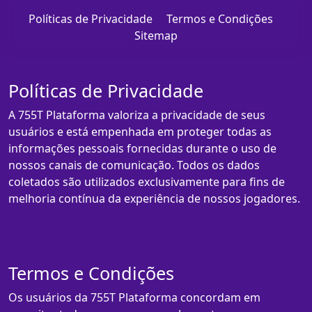
Políticas de Privacidade
Termos e Condições
Sitemap
Políticas de Privacidade
A 755T Plataforma valoriza a privacidade de seus
usuários e está empenhada em proteger todas as
informações pessoais fornecidas durante o uso de
nossos canais de comunicação. Todos os dados
coletados são utilizados exclusivamente para fins de
melhoria contínua da experiência de nossos jogadores.
Termos e Condições
Os usuários da 755T Plataforma concordam em