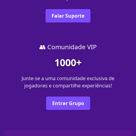
Falar Suporte
👥 Comunidade VIP
1000+
Junte-se a uma comunidade exclusiva de
jogadores e compartilhe experiências!
Entrar Grupo