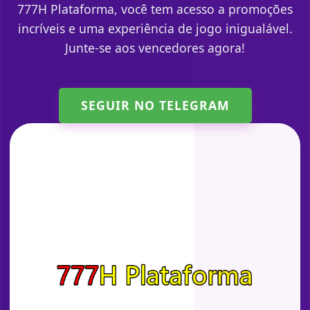
777H Plataforma, você tem acesso a promoções
incríveis e uma experiência de jogo inigualável.
Junte-se aos vencedores agora!
SEGUIR NO TELEGRAM