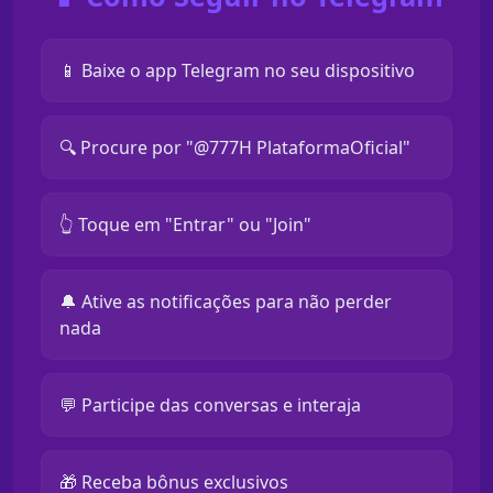
📱 Baixe o app Telegram no seu dispositivo
🔍 Procure por "@777H PlataformaOficial"
👆 Toque em "Entrar" ou "Join"
🔔 Ative as notificações para não perder
nada
💬 Participe das conversas e interaja
🎁 Receba bônus exclusivos