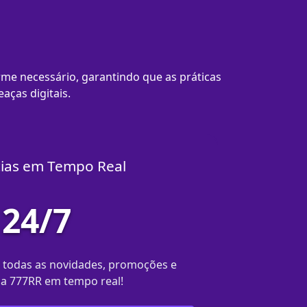
rme necessário, garantindo que as práticas
aças digitais.
cias em Tempo Real
24/7
e todas as novidades, promoções e
a 777RR em tempo real!