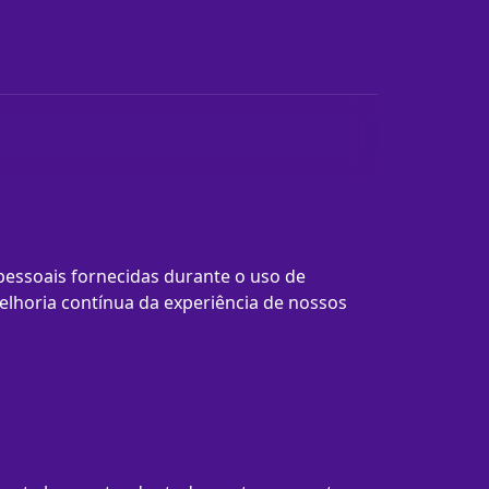
pessoais fornecidas durante o uso de
elhoria contínua da experiência de nossos