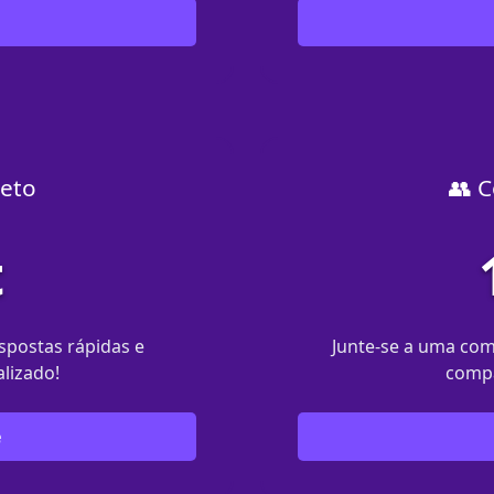
reto
👥 
t
espostas rápidas e
Junte-se a uma com
lizado!
compa
e