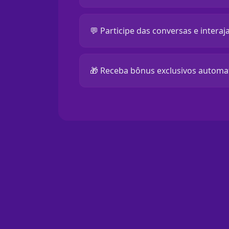
💬 Participe das conversas e interaj
🎁 Receba bônus exclusivos autom