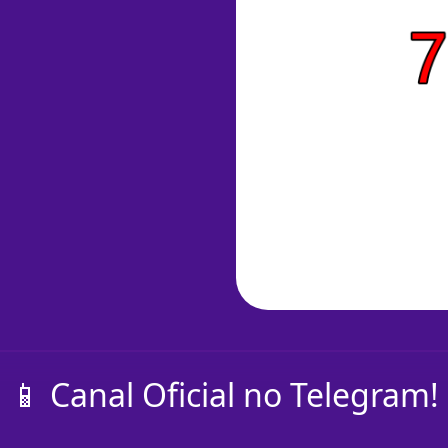
📱 Canal Oficial no Telegram!