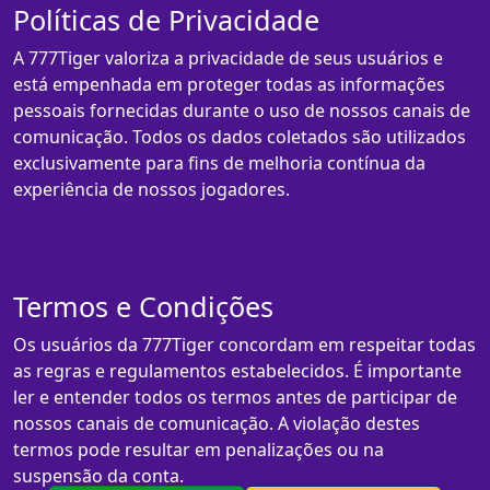
Políticas de Privacidade
A 777Tiger valoriza a privacidade de seus usuários e
está empenhada em proteger todas as informações
pessoais fornecidas durante o uso de nossos canais de
comunicação. Todos os dados coletados são utilizados
exclusivamente para fins de melhoria contínua da
experiência de nossos jogadores.
Termos e Condições
Os usuários da 777Tiger concordam em respeitar todas
as regras e regulamentos estabelecidos. É importante
ler e entender todos os termos antes de participar de
nossos canais de comunicação. A violação destes
termos pode resultar em penalizações ou na
suspensão da conta.