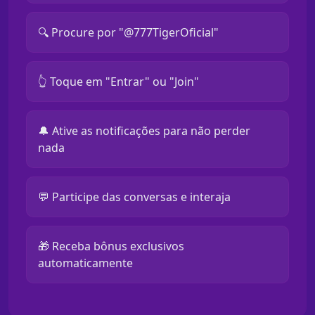
🔍 Procure por "@777TigerOficial"
👆 Toque em "Entrar" ou "Join"
🔔 Ative as notificações para não perder
nada
💬 Participe das conversas e interaja
🎁 Receba bônus exclusivos
automaticamente