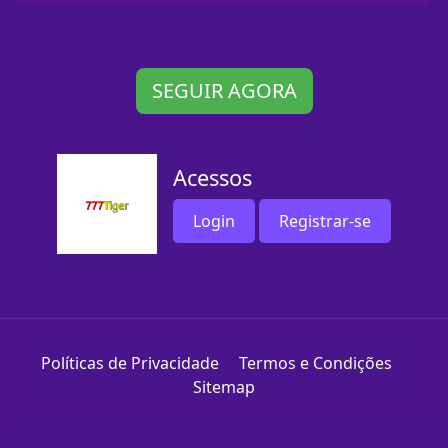
SEGUIR AGORA
Acessos
Login
Registrar-se
Políticas de Privacidade
Termos e Condições
Sitemap