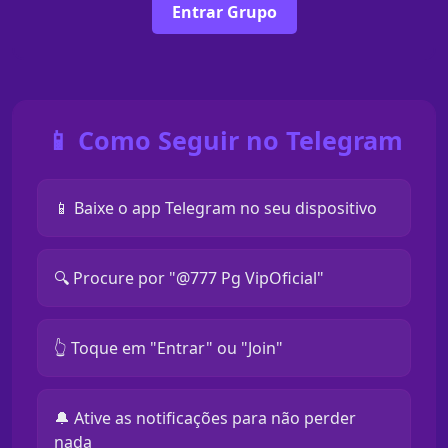
Entrar Grupo
📱 Como Seguir no Telegram
📱 Baixe o app Telegram no seu dispositivo
🔍 Procure por "@777 Pg VipOficial"
👆 Toque em "Entrar" ou "Join"
🔔 Ative as notificações para não perder
nada