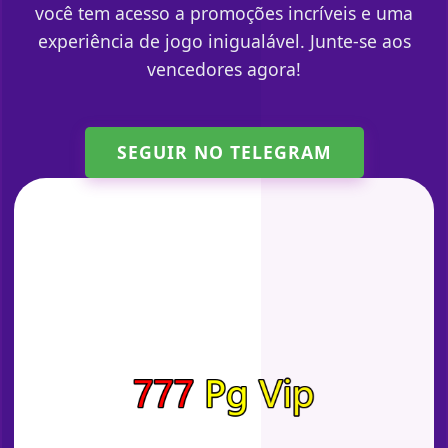
você tem acesso a promoções incríveis e uma
experiência de jogo inigualável. Junte-se aos
vencedores agora!
SEGUIR NO TELEGRAM