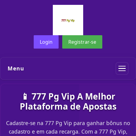
Login
Registrar-se
Menu
📱 777 Pg Vip A Melhor
Plataforma de Apostas
Cadastre-se na 777 Pg Vip para ganhar bônus no
cadastro e em cada recarga. Com a 777 Pg Vip,