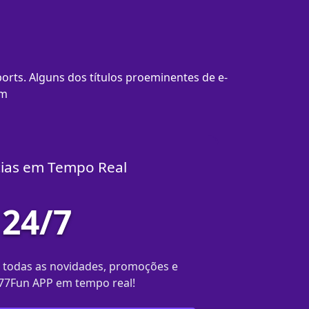
rts. Alguns dos títulos proeminentes de e-
em
cias em Tempo Real
24/7
e todas as novidades, promoções e
77Fun APP em tempo real!