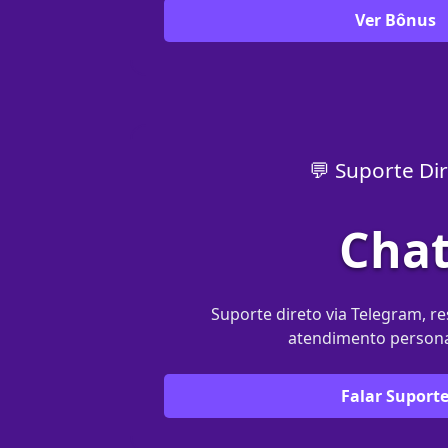
Ver Bônus
💬 Suporte Di
Cha
Suporte direto via Telegram, r
atendimento persona
Falar Suport