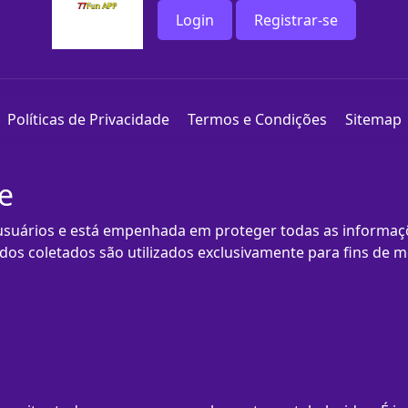
Login
Registrar-se
Políticas de Privacidade
Termos e Condições
Sitemap
de
 usuários e está empenhada em proteger todas as informaç
os coletados são utilizados exclusivamente para fins de m