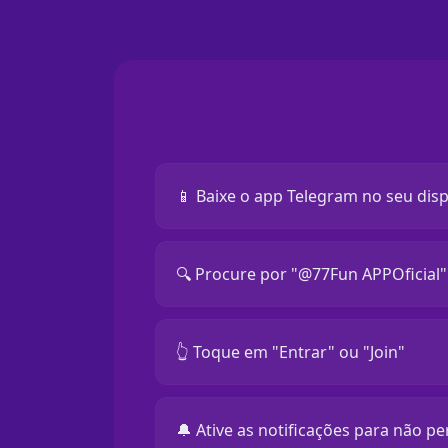
📱 Baixe o app Telegram no seu disp
🔍 Procure por "@77Fun APPOficial"
👆 Toque em "Entrar" ou "Join"
🔔 Ative as notificações para não p