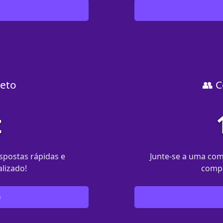
reto
👥 
t
espostas rápidas e
Junte-se a uma com
lizado!
compa
e