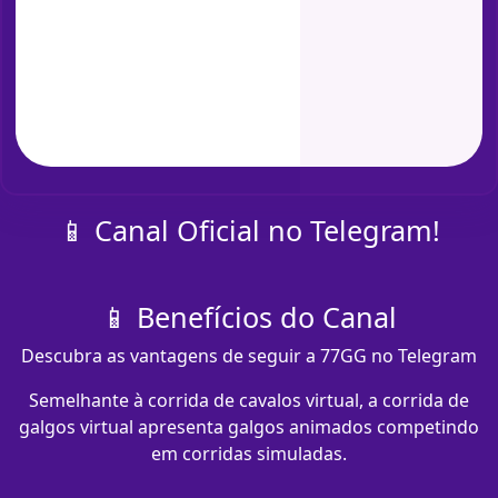
📱 Canal Oficial no Telegram!
📱 Benefícios do Canal
Descubra as vantagens de seguir a 77GG no Telegram
Semelhante à corrida de cavalos virtual, a corrida de
galgos virtual apresenta galgos animados competindo
em corridas simuladas.