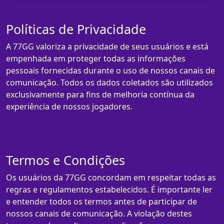
Políticas de Privacidade
A 77GG valoriza a privacidade de seus usuários e está
empenhada em proteger todas as informações
pessoais fornecidas durante o uso de nossos canais de
comunicação. Todos os dados coletados são utilizados
exclusivamente para fins de melhoria contínua da
experiência de nossos jogadores.
Termos e Condições
Os usuários da 77GG concordam em respeitar todas as
regras e regulamentos estabelecidos. É importante ler
e entender todos os termos antes de participar de
nossos canais de comunicação. A violação destes