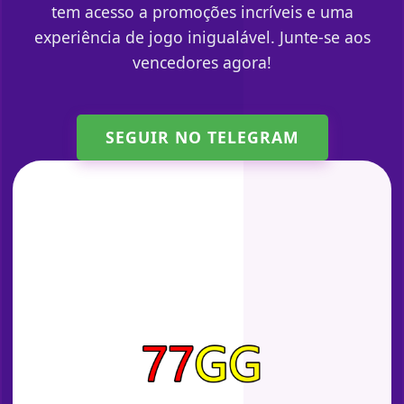
tem acesso a promoções incríveis e uma
experiência de jogo inigualável. Junte-se aos
vencedores agora!
SEGUIR NO TELEGRAM