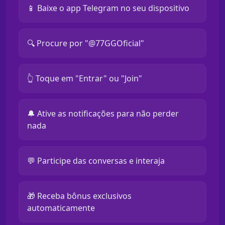
📱 Baixe o app Telegram no seu dispositivo
🔍 Procure por "@77GGOficial"
👆 Toque em "Entrar" ou "Join"
🔔 Ative as notificações para não perder
nada
💬 Participe das conversas e interaja
🎁 Receba bônus exclusivos
automaticamente