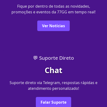
Fique por dentro de todas as novidades,
promoções e eventos da 77GG em tempo real!
Ver Notícias
💬 Suporte Direto
Chat
Suporte direto via Telegram, respostas rápidas e
atendimento personalizado!
Falar Suporte