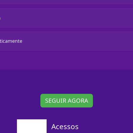
a
aticamente
SEGUIR AGORA
Acessos