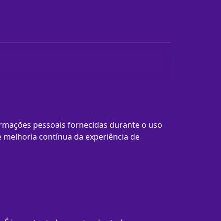
ormações pessoais fornecidas durante o uso
e melhoria contínua da experiência de