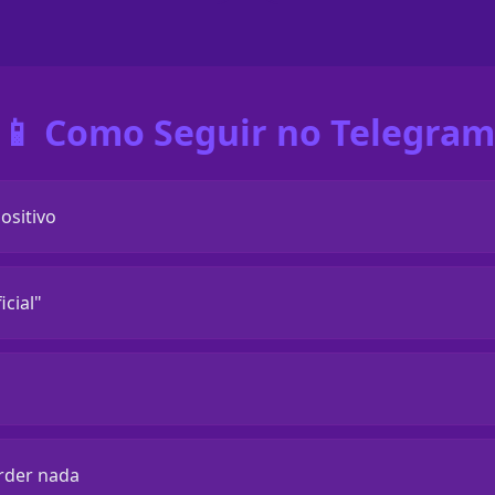
📱 Como Seguir no Telegram
ositivo
cial"
erder nada