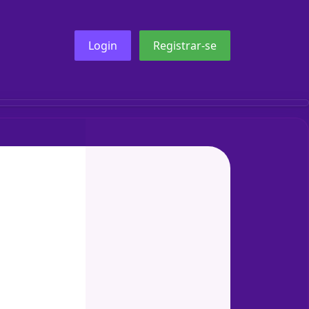
Login
Registrar-se