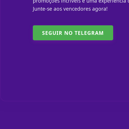
promoções incríveis e uma experiência d
Junte-se aos vencedores agora!
SEGUIR NO TELEGRAM