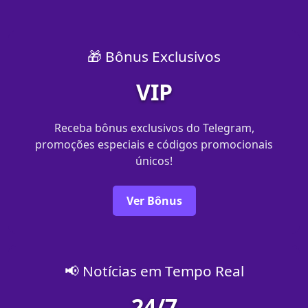
🎁 Bônus Exclusivos
VIP
Receba bônus exclusivos do Telegram,
promoções especiais e códigos promocionais
únicos!
Ver Bônus
📢 Notícias em Tempo Real
24/7