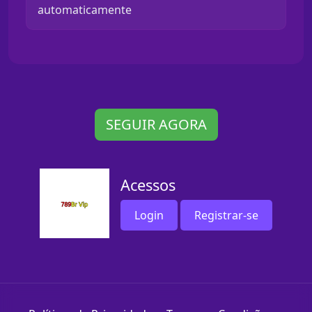
automaticamente
SEGUIR AGORA
Acessos
Login
Registrar-se