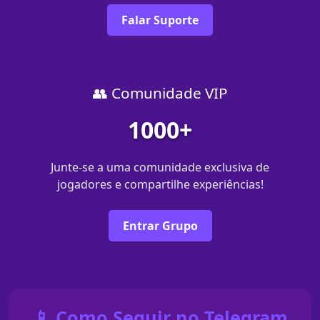
Falar Suporte
👥 Comunidade VIP
1000+
Junte-se a uma comunidade exclusiva de
jogadores e compartilhe experiências!
Entrar Grupo
📱 Como Seguir no Telegram