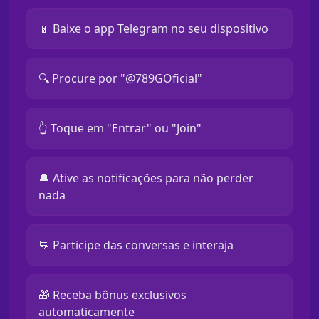
📱 Baixe o app Telegram no seu dispositivo
🔍 Procure por "@789GOficial"
👆 Toque em "Entrar" ou "Join"
🔔 Ative as notificações para não perder
nada
💬 Participe das conversas e interaja
🎁 Receba bônus exclusivos
automaticamente