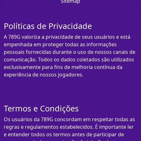
Sitemap
Políticas de Privacidade
A 789G valoriza a privacidade de seus usuários e está
empenhada em proteger todas as informações
pessoais fornecidas durante o uso de nossos canais de
comunicação. Todos os dados coletados são utilizados
exclusivamente para fins de melhoria contínua da
experiência de nossos jogadores.
Termos e Condições
Os usuários da 789G concordam em respeitar todas as
regras e regulamentos estabelecidos. É importante ler
e entender todos os termos antes de participar de