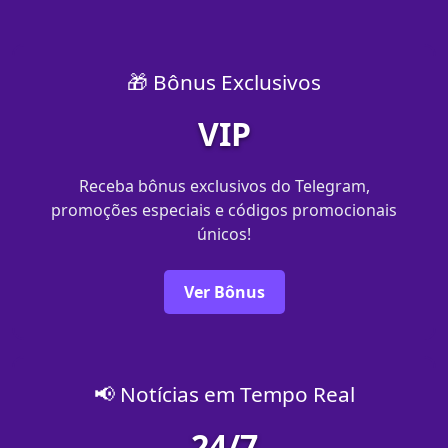
🎁 Bônus Exclusivos
VIP
Receba bônus exclusivos do Telegram,
promoções especiais e códigos promocionais
únicos!
Ver Bônus
📢 Notícias em Tempo Real
24/7