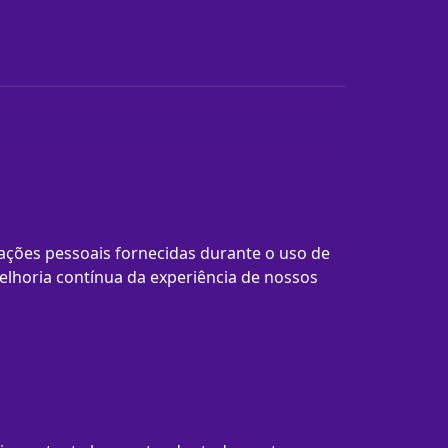
ações pessoais fornecidas durante o uso de
elhoria contínua da experiência de nossos