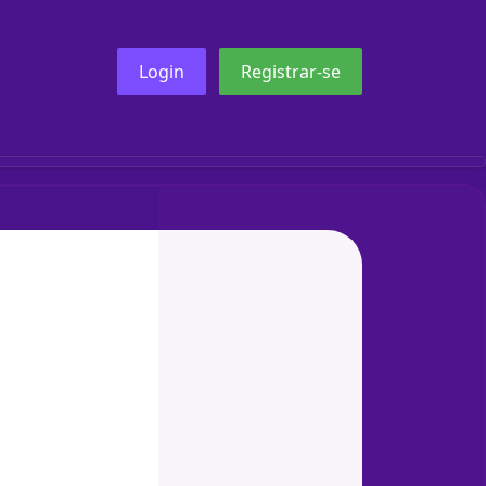
Login
Registrar-se