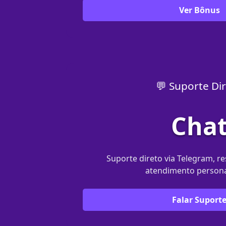
Ver Bônus
💬 Suporte Di
Cha
Suporte direto via Telegram, r
atendimento persona
Falar Suport