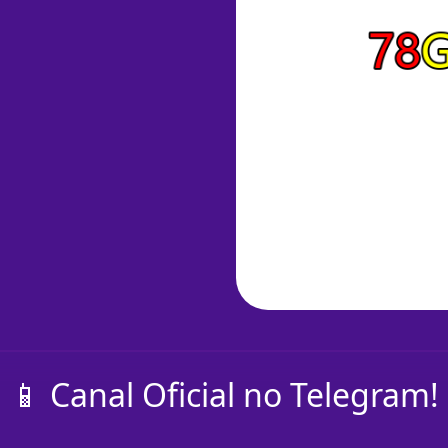
📱 Canal Oficial no Telegram!