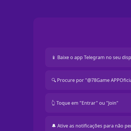
📱 Baixe o app Telegram no seu disp
🔍 Procure por "@78Game APPOficia
👆 Toque em "Entrar" ou "Join"
🔔 Ative as notificações para não p