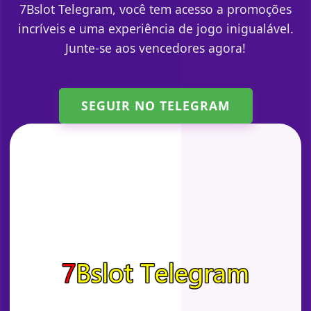
7Bslot Telegram, você tem acesso a promoções
incríveis e uma experiência de jogo inigualável.
Junte-se aos vencedores agora!
SEGUIR NO TELEGRAM