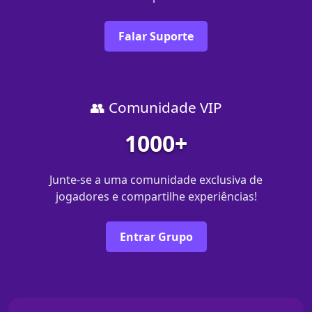
Falar Suporte
👥 Comunidade VIP
1000+
Junte-se a uma comunidade exclusiva de
jogadores e compartilhe experiências!
Entrar Grupo