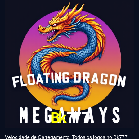
Velocidade de Carregamento: Todos os jogos no Bk777