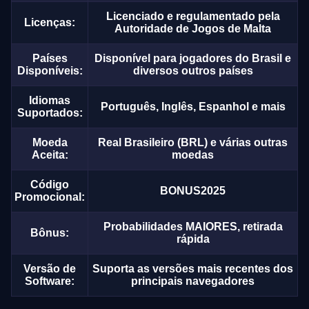
Licenciado e regulamentado pela
Licenças:
Autoridade de Jogos de Malta
Países
Disponível para jogadores do Brasil e
Disponíveis:
diversos outros países
Idiomas
Português, Inglês, Espanhol e mais
Suportados:
Moeda
Real Brasileiro (BRL) e várias outras
Aceita:
moedas
Código
BONUS2025
Promocional:
Probabilidades MAIORES, retirada
Bônus:
rápida
Versão de
Suporta as versões mais recentes dos
Software:
principais navegadores