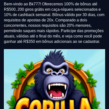
Bem-vindo ao Bk777! Oferecemos 100% de bônus até
R$500, 200 giros grátis em caça-níqueis selecionados e
10% de cashback semanal. Bônus válido por 30 dias, com
requisitos de apostas de 20x. Comparado a dois
concorrentes, nossos requisitos são 20% menores,
permitindo saques mais rápidos. Participe das promoções
atuais, válidas até o final do mês, e veja como você pode
ganhar até R$350 em bônus adicionais ao se cadastrar.