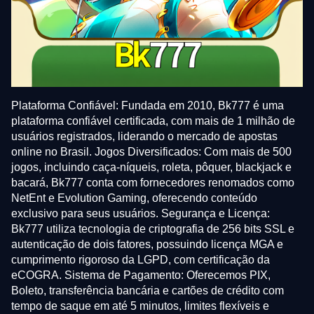
Plataforma Confiável: Fundada em 2010, Bk777 é uma
plataforma confiável certificada, com mais de 1 milhão de
usuários registrados, liderando o mercado de apostas
online no Brasil. Jogos Diversificados: Com mais de 500
jogos, incluindo caça-níqueis, roleta, pôquer, blackjack e
bacará, Bk777 conta com fornecedores renomados como
NetEnt e Evolution Gaming, oferecendo conteúdo
exclusivo para seus usuários. Segurança e Licença:
Bk777 utiliza tecnologia de criptografia de 256 bits SSL e
autenticação de dois fatores, possuindo licença MGA e
cumprimento rigoroso da LGPD, com certificação da
eCOGRA. Sistema de Pagamento: Oferecemos PIX,
Boleto, transferência bancária e cartões de crédito com
tempo de saque em até 5 minutos, limites flexíveis e