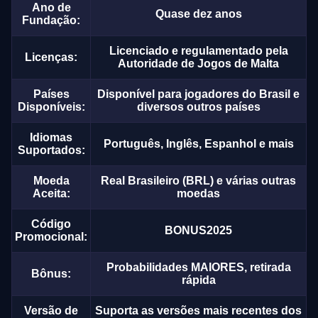
Ano de
Quase dez anos
Fundação:
Licenciado e regulamentado pela
Licenças:
Autoridade de Jogos de Malta
Países
Disponível para jogadores do Brasil e
Disponíveis:
diversos outros países
Idiomas
Português, Inglês, Espanhol e mais
Suportados:
Moeda
Real Brasileiro (BRL) e várias outras
Aceita:
moedas
Código
BONUS2025
Promocional:
Probabilidades MAIORES, retirada
Bônus:
rápida
Versão de
Suporta as versões mais recentes dos