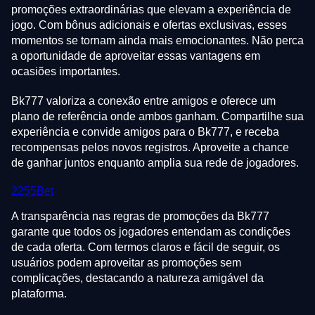
promoções extraordinárias que elevam a experiência de
jogo. Com bônus adicionais e ofertas exclusivas, esses
momentos se tornam ainda mais emocionantes. Não perca
a oportunidade de aproveitar essas vantagens em
ocasiões importantes.
Bk777 valoriza a conexão entre amigos e oferece um
plano de referência onde ambos ganham. Compartilhe sua
experiência e convide amigos para o Bk777, e receba
recompensas pelos novos registros. Aproveite a chance
de ganhar juntos enquanto amplia sua rede de jogadores.
2255Bet
A transparência nas regras de promoções da Bk777
garante que todos os jogadores entendam as condições
de cada oferta. Com termos claros e fácil de seguir, os
usuários podem aproveitar as promoções sem
complicações, destacando a natureza amigável da
plataforma.