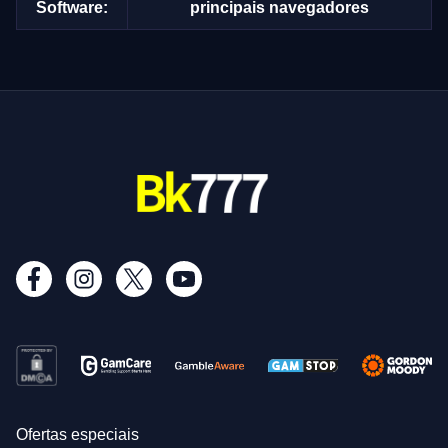
Software:
principais navegadores
Ofertas especiais