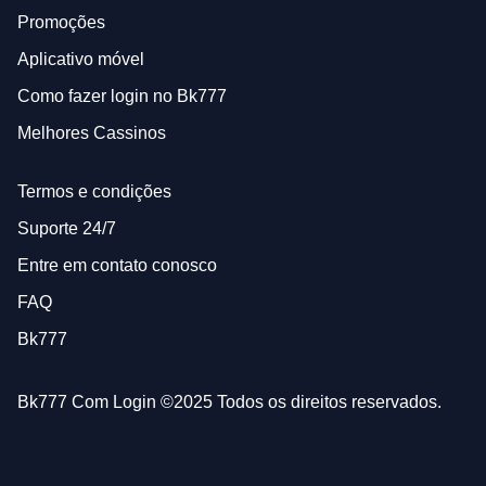
Promoções
Aplicativo móvel
Como fazer login no Bk777
Melhores Cassinos
Termos e condições
Suporte 24/7
Entre em contato conosco
FAQ
Bk777
Bk777 Com Login ©2025 Todos os direitos reservados.