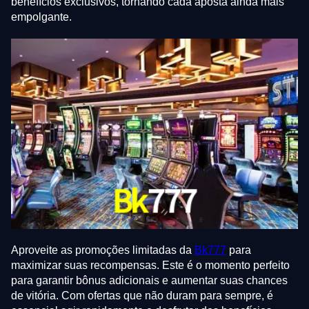
benefícios exclusivos, tornando cada aposta ainda mais
empolgante.
Aproveite as promoções limitadas da
Bk777
para
maximizar suas recompensas. Este é o momento perfeito
para garantir bônus adicionais e aumentar suas chances
de vitória. Com ofertas que não duram para sempre, é