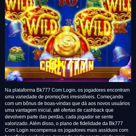
Na plataforma Bk777 Com Login, os jogadores encontram
uma variedade de promoções irresistíveis. Começando
com um bônus de boas-vindas que dá aos novos usuários
uma vantagem inicial, até ofertas de cashback que
devolvem parte das perdas, cada jogador se sente
valorizado. Além disso, o plano de fidelidade da Bk777
Com Login recompensa os jogadores mais assíduos com